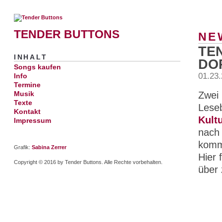
TENDER BUTTONS
NE
TE
INHALT
DO
Songs kaufen
01.23
Info
Termine
Zwei 
Musik
Texte
Lese
Kontakt
Kult
Impressum
nach
kommt
Grafik:
Sabina Zerrer
Hier 
Copyright © 2016 by Tender Buttons. Alle Rechte vorbehalten.
über 